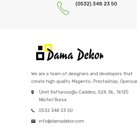
(0532) 348 23 50
We are a team of designers and developers that
create high quality Magento, Prestashop, Opencar
Ümit Kaftancıoğlu Caddesi, 524. Sk., 16120
Nilüfer/Bursa
0532 348 23 50
info@damadekor.com