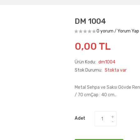
DM 1004
0 yorum
/
Yorum Yap
0,00 TL
Ürün Kodu:
dm1004
Stok Durumu:
Stokta var
Metal Sehpa ve Saksı Gövde Reng
/ 70 cmÇap : 40 cm..
Adet