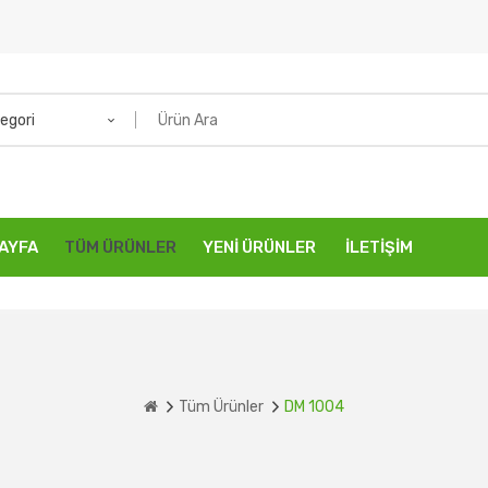
egori
AYFA
TÜM ÜRÜNLER
YENI ÜRÜNLER
İLETIŞIM
Tüm Ürünler
DM 1004